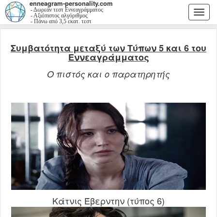
enneagram-personality.com
- Δωρεάν τεστ Εννεαγράμματος
Togg
- Αξιόπιστος αλγόριθμος
- Πάνω από 3,5 εκατ. τεστ
navi
Συμβατότητα μεταξύ των Τύπων 5 και 6 του
Εννεαγράμματος
Ο πιστός και ο παρατηρητής
Κάτνις Έβερντην (τύπος 6)