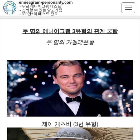
enneagram-personality.com
- 무료 애니어그램 테스트
Togg
- 신뢰할 수 있는 알고리즘
- 350만+회 테스트 완료
navi
두 명의 에니어그램 3유형의 관계 궁합
두 명의 카멜레온형
제이 개츠비 (3번 유형)