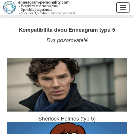
enneagram-personality.com
- Bezplatný test enneagramu
Togg
- Spolehlivý algoritmus
- Více než 3,5 milionu vyplněných testů
navi
Kompatibilita dvou Enneagram typů 5
Dva pozorovatelé
Sherlock Holmes (typ 5)