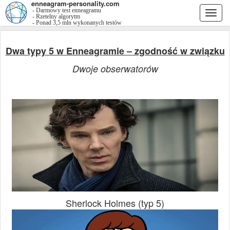
enneagram-personality.com
- Darmowy test enneagramu
Togg
- Rzetelny algorytm
- Ponad 3,5 mln wykonanych testów
navi
Dwa typy 5 w Enneagramie – zgodność w związku
Dwoje obserwatorów
Sherlock Holmes (typ 5)