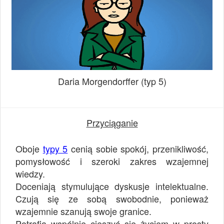
Daria Morgendorffer (typ 5)
Przyciąganie
Oboje
typy 5
cenią sobie spokój, przenikliwość,
pomysłowość i szeroki zakres wzajemnej
wiedzy.
Doceniają stymulujące dyskusje intelektualne.
Czują się ze sobą swobodnie, ponieważ
wzajemnie szanują swoje granice.
Potrafią wspólnie cieszyć się życiem w prosty