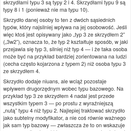
skrzydłami typu 3 są typy 2 i 4. Skrzydłami typu 9 są
typy 8 i 1 (ponieważ nie ma typu 10).
Skrzydło danej osoby to ten z dwóch sąsiednich
typów, który najsilniej wpływa na jej osobowość. Jeśli
więc ktoś jest opisywany jako „typ 3 ze skrzydłem 2”
(„3w2”), oznacza to, że typ 2 kształtuje sposób, w jaki
przejawia się typ 3, silniej niż typ 4 — i że taka osoba
może być na przykład bardziej zorientowana na ludzi
(cecha często kojarzona z typem 2) niż osoba typu 3
ze skrzydłem 4.
Skrzydło dodaje niuans, ale wciąż pozostaje
wpływem drugorzędnym wobec typu bazowego. Na
przykład typ 3 ze skrzydłem 4 nadal jest przede
wszystkim typem 3 — po prostu z wyraźniejszą
„nutą” typu 4 niż typu 2. Najlepiej traktować skrzydło
jako subtelny modyfikator, a nie coś równie ważnego
jak sam typ bazowy — zwłaszcza że to on wskazuje