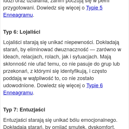
ludzi oraz działania, zanim poczują się w pełni
przygotowani. Dowiedz się więcej o
Typie 5
Enneagramu
.
Typ 6: Lojaliści
Lojaliści starają się unikać niepewności. Dokładają
starań, by eliminować dwuznaczność — zarówno w
ideach, relacjach, rolach, jak i sytuacjach. Mają
skłonność nie ufać temu, co nie pasuje do grup lub
przekonań, z którymi się identyfikują, i często
poddają w wątpliwość to, co nie zostało
udowodnione. Dowiedz się więcej o
Typie 6
Enneagramu
.
Typ 7: Entuzjaści
Entuzjaści starają się unikać bólu emocjonalnego.
Dokładają starań, by omijać smutek, dyskomfort,