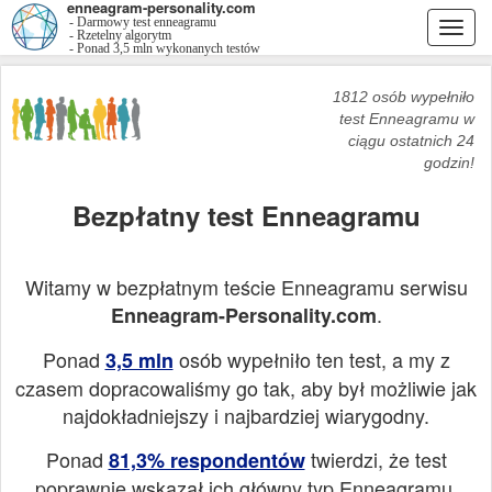
enneagram-personality.com
- Darmowy test enneagramu
Togg
- Rzetelny algorytm
- Ponad 3,5 mln wykonanych testów
navi
1812 osób wypełniło
test Enneagramu w
ciągu ostatnich 24
godzin!
Bezpłatny test Enneagramu
Witamy w bezpłatnym teście Enneagramu serwisu
.
Enneagram-Personality.com
Ponad
osób wypełniło ten test, a my z
3,5 mln
czasem dopracowaliśmy go tak, aby był możliwie jak
najdokładniejszy i najbardziej wiarygodny.
Ponad
twierdzi, że test
81,3% respondentów
poprawnie wskazał ich główny typ Enneagramu.