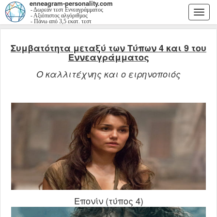
enneagram-personality.com
- Δωρεάν τεστ Εννεαγράμματος
Togg
- Αξιόπιστος αλγόριθμος
- Πάνω από 3,5 εκατ. τεστ
navi
Συμβατότητα μεταξύ των Τύπων 4 και 9 του
Εννεαγράμματος
Ο καλλιτέχνης και ο ειρηνοποιός
Επονίν (τύπος 4)