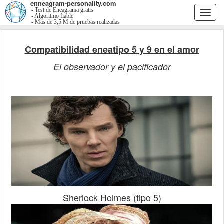
enneagram-personality.com
- Test de Eneagrama gratis
Togg
- Algoritmo fiable
- Más de 3,5 M de pruebas realizadas
navi
Compatibilidad eneatipo 5 y 9 en el amor
El observador y el pacificador
Sherlock Holmes (tipo 5)