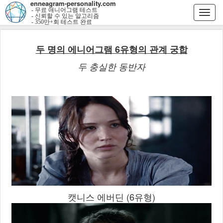
enneagram-personality.com
- 무료 애니어그램 테스트
Togg
- 신뢰할 수 있는 알고리즘
- 350만+회 테스트 완료
navi
두 명의 에니어그램 6유형의 관계 궁합
두 충실한 동반자
캣니스 에버딘 (6유형)