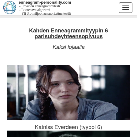
enneagram-personality.com
- Ilmainen enneagrammitesti
Togg
- Luotettava algoritmi
- Yli 3,5 miljoonaa suoritettua testiä
navi
Kahden Enneagrammityypin 6
parisuhdeyhteensopivuus
Kaksi lojaalia
Katniss Everdeen (tyyppi 6)