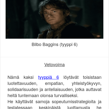
Bilbo Baggins (tyyppi 6)
Vetovoima
Nämä kaksi
tyyppiä 6
löytävät toisistaan
luotettavuuden, empatian, yhteistyökyvyn,
solidaarisuuden ja anteliaisuuden, jotka auttavat
heitä tuntemaan olonsa turvalliseksi.
He käyttävät samoja sopeutumisstrategioita ja
testatessaan keskinäistä luottamusta he