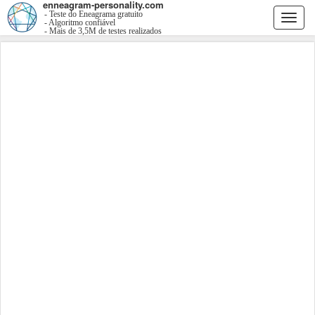
enneagram-personality.com
- Teste do Eneagrama gratuito
Togg
- Algoritmo confiável
- Mais de 3,5M de testes realizados
navi