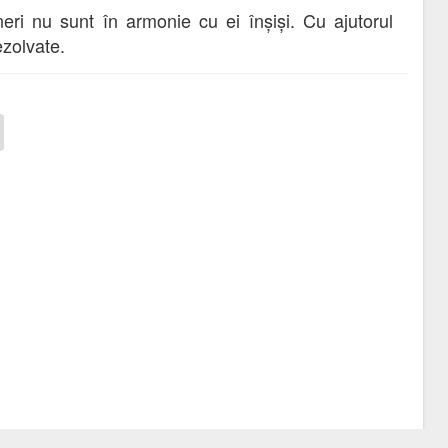
neri nu sunt în armonie cu ei înșiși. Cu ajutorul
ezolvate.