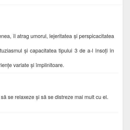
ea, îl atrag umorul, lejeritatea și perspicacitatea
tuziasmul și capacitatea tipului 3 de a-l însoți în
iențe variate și împlinitoare.
 să se relaxeze și să se distreze mai mult cu el.