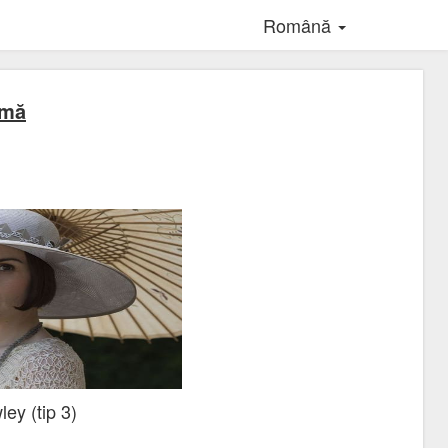
Română
amă
ey (tip 3)