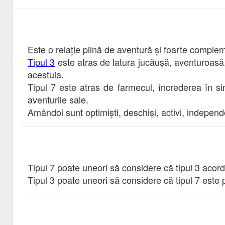
Este o relație plină de aventură și foarte comple
Tipul 3
este atras de latura jucăușă, aventuroas
acestuia.
Tipul 7 este atras de farmecul, încrederea în sine
aventurile sale.
Amândoi sunt optimiști, deschiși, activi, independen
Tipul 7 poate uneori să considere că tipul 3 acordă
Tipul 3 poate uneori să considere că tipul 7 este pr