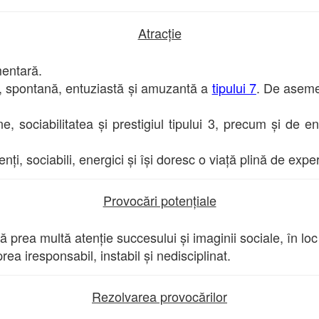
Atracție
mentară.
ă, spontană, entuziastă și amuzantă a
tipului 7
. De asemen
, sociabilitatea și prestigiul tipului 3, precum și de en
ți, sociabili, energici și își doresc o viață plină de exper
Provocări potențiale
 prea multă atenție succesului și imaginii sociale, în loc
ea iresponsabil, instabil și nedisciplinat.
Rezolvarea provocărilor