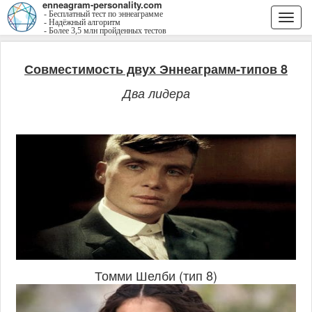
enneagram-personality.com
- Бесплатный тест по эннеаграмме
Togg
- Надёжный алгоритм
- Более 3,5 млн пройденных тестов
navi
Совместимость двух Эннеаграмм-типов 8
Два лидера
Томми Шелби (тип 8)