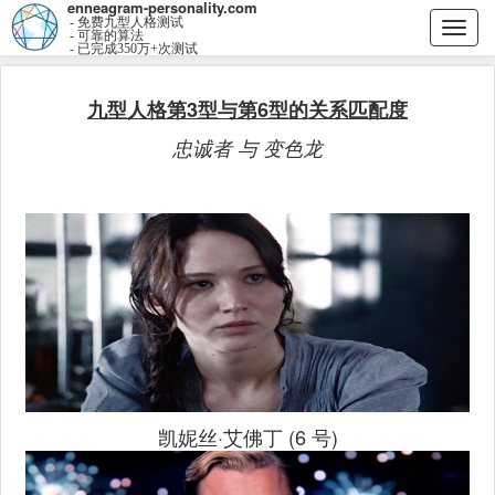
enneagram-personality.com
- 免费九型人格测试
Togg
- 可靠的算法
- 已完成350万+次测试
navi
九型人格第3型与第6型的关系匹配度
忠诚者 与 变色龙
凯妮丝·艾佛丁 (6 号)