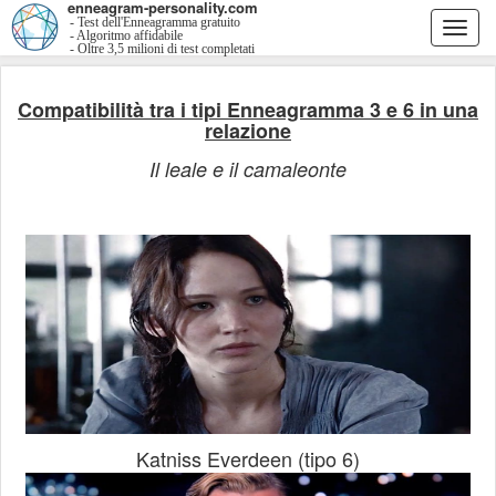
enneagram-personality.com
- Test dell'Enneagramma gratuito
Togg
- Algoritmo affidabile
- Oltre 3,5 milioni di test completati
navi
Compatibilità tra i tipi Enneagramma 3 e 6 in una
relazione
Il leale e il camaleonte
Katniss Everdeen (tipo 6)