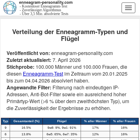
enneagram-personality.com
- Kostenloser Enneagramm-Test
Togg
- Zuverlässiger Algorithmus
- Über 3,5 Mio. absolvierte Tests
navi
Verteilung der Enneagramm-Typen und
Flügel
Veröffentlicht von:
enneagram-personality.com
Zuletzt aktualisiert:
7. April 2026
Stichprobe:
100.000 Männer und 100.000 Frauen, die
diesen
Enneagramm-Test
im Zeitraum vom 20.01.2025
bis zum 04.04.2026 absolviert haben.
Angewandte Filter:
Filterung nach eindeutigen IP-
Adressen, Anti-Bot-Filter sowie ein ausreichend hoher
Primärtyp-Wert (>6 % über dem zweithöchsten Typ), um
die Zuverlässigkeit der Ergebnisse zu erhöhen.
Typ
Gesamtanteil (%)
Flügel
% aller Männer
% aller Frauen
9
16.5%
9w8: 9%, 9w1: 91%
17%
16%
6
13.8%
6w5: 65%, 6w7: 35%
12%
16%