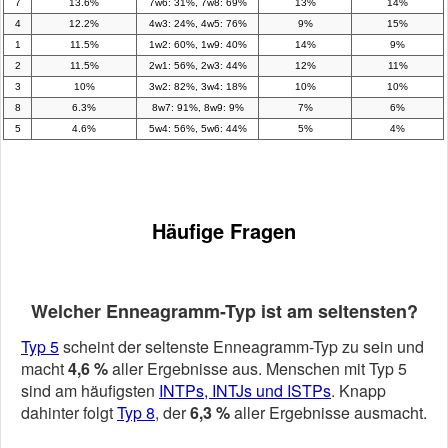
7
13.6%
7w6: 31%, 7w8: 69%
13%
14%
4
12.2%
4w3: 24%, 4w5: 76%
9%
15%
1
11.5%
1w2: 60%, 1w9: 40%
14%
9%
2
11.5%
2w1: 56%, 2w3: 44%
12%
11%
3
10%
3w2: 82%, 3w4: 18%
10%
10%
8
6.3%
8w7: 91%, 8w9: 9%
7%
6%
5
4.6%
5w4: 56%, 5w6: 44%
5%
4%
Häufige Fragen
Welcher Enneagramm-Typ ist am seltensten?
Typ 5
scheint der seltenste Enneagramm-Typ zu sein und
macht
4,6 %
aller Ergebnisse aus. Menschen mit Typ 5
sind am häufigsten
INTPs, INTJs und ISTPs
. Knapp
dahinter folgt
Typ 8
, der
6,3 %
aller Ergebnisse ausmacht.