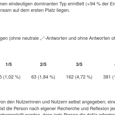
inen eindeutigen dominanten Typ ermittelt (≈94 % der Er
sam auf dem ersten Platz liegen.
ngen (ohne neutrale „-“-Antworten und ohne Antworten
1/5
2/5
3/5
5 (1,02 %)
63 (1,84 %)
162 (4,72 %)
381 (
on den Nutzerinnen und Nutzern selbst angegeben; eine
ist die Person nach eigener Recherche und Reflexion j
ichergestellt werden, dass jede Person die dafür erford