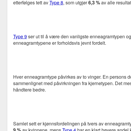
etterfølges tett av
Type 8
, som utgjør
6,3 %
av alle resulta
Type 9
ser ut til å være den vanligste enneagramtypen og
enneagramtypene er forholdsvis jevnt fordelt.
Hver enneagramtype påvirkes av to vinger. En persons dom
sammenlignet med påvirkningen fra kjernetypen. Det mes
håndtere bedre.
Samlet sett er kjønnsfordelingen på tvers av enneagramty
9 %
av kvinnene, mens
Type 4
har en klart høyere andel