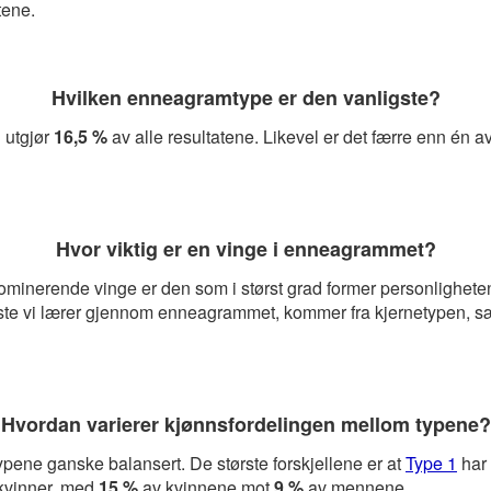
tene.
Hvilken enneagramtype er den vanligste?
 utgjør
16,5 %
av alle resultatene. Likevel er det færre enn én 
Hvor viktig er en vinge i enneagrammet?
inerende vinge er den som i størst grad former personligheten.
te vi lærer gjennom enneagrammet, kommer fra kjernetypen, sæ
Hvordan varierer kjønnsfordelingen mellom typene?
pene ganske balansert. De største forskjellene er at
Type 1
har 
 kvinner, med
15 %
av kvinnene mot
9 %
av mennene.