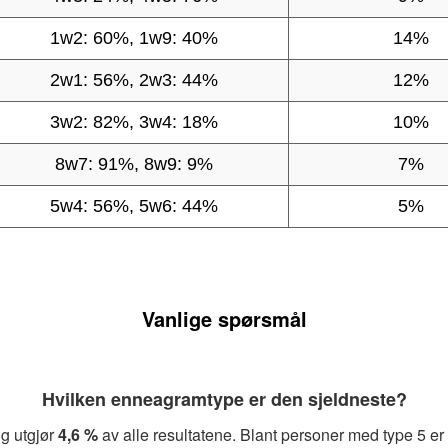
1w2: 60%, 1w9: 40%
14%
2w1: 56%, 2w3: 44%
12%
3w2: 82%, 3w4: 18%
10%
8w7: 91%, 8w9: 9%
7%
5w4: 56%, 5w6: 44%
5%
Vanlige spørsmål
Hvilken enneagramtype er den sjeldneste?
g utgjør
4,6 %
av alle resultatene. Blant personer med type 5 er