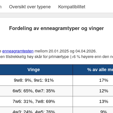
n
Oversikt over typene
Kompatibilitet
Fordeling av enneagramtyper og vinger
ne
enneagramtesten
mellom 20.01.2025 og 04.04.2026.
og en tilstrekkelig høy skår for primærtype (>6 % høyere enn den n
Vinge
% av alle m
9w8: 9%, 9w1: 91%
17%
6w5: 65%, 6w7: 35%
12%
7w6: 31%, 7w8: 69%
13%
4w3: 24%, 4w5: 76%
9%