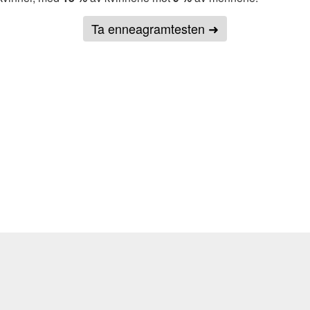
Ta enneagramtesten ➜
oner
Sosiale medier