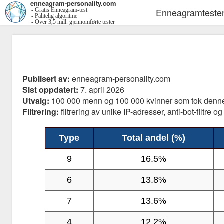
enneagram-personality.com
Enneagramteste
- Gratis Enneagram-test
- Pålitelig algoritme
- Over 3,5 mill. gjennomførte tester
Publisert av:
enneagram-personality.com
Sist oppdatert:
7. april 2026
Utvalg:
100 000 menn og 100 000 kvinner som tok den
Filtrering:
filtrering av unike IP-adresser, anti-bot-filtre 
Type
Total andel (%)
9
16.5%
6
13.8%
7
13.6%
4
12.2%