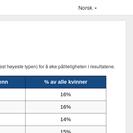
Norsk
est høyeste typen) for å øke påliteligheten i resultatene.
enn
% av alle kvinner
16%
16%
14%
15%