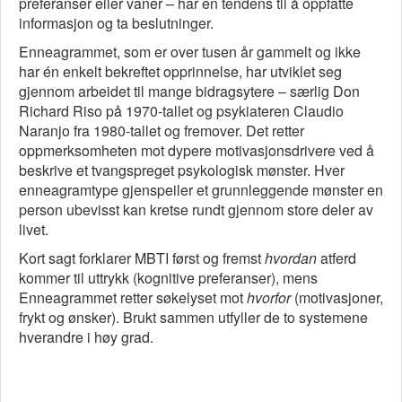
preferanser eller vaner – har en tendens til å oppfatte
informasjon og ta beslutninger.
Enneagrammet, som er over tusen år gammelt og ikke
har én enkelt bekreftet opprinnelse, har utviklet seg
gjennom arbeidet til mange bidragsytere – særlig Don
Richard Riso på 1970-tallet og psykiateren Claudio
Naranjo fra 1980-tallet og fremover. Det retter
oppmerksomheten mot dypere motivasjonsdrivere ved å
beskrive et tvangspreget psykologisk mønster. Hver
enneagramtype gjenspeiler et grunnleggende mønster en
person ubevisst kan kretse rundt gjennom store deler av
livet.
Kort sagt forklarer MBTI først og fremst
hvordan
atferd
kommer til uttrykk (kognitive preferanser), mens
Enneagrammet retter søkelyset mot
hvorfor
(motivasjoner,
frykt og ønsker). Brukt sammen utfyller de to systemene
hverandre i høy grad.