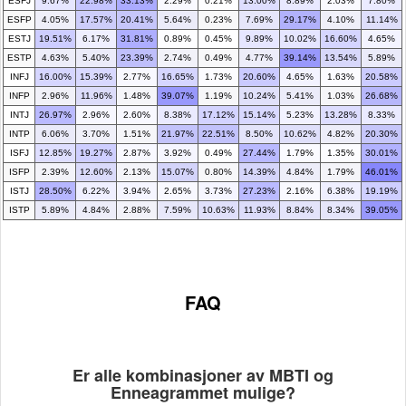
ESFJ
9.67%
22.98%
33.13%
2.29%
0.21%
13.00%
8.89%
2.03%
7.80%
ESFP
4.05%
17.57%
20.41%
5.64%
0.23%
7.69%
29.17%
4.10%
11.14%
ESTJ
19.51%
6.17%
31.81%
0.89%
0.45%
9.89%
10.02%
16.60%
4.65%
ESTP
4.63%
5.40%
23.39%
2.74%
0.49%
4.77%
39.14%
13.54%
5.89%
INFJ
16.00%
15.39%
2.77%
16.65%
1.73%
20.60%
4.65%
1.63%
20.58%
INFP
2.96%
11.96%
1.48%
39.07%
1.19%
10.24%
5.41%
1.03%
26.68%
INTJ
26.97%
2.96%
2.60%
8.38%
17.12%
15.14%
5.23%
13.28%
8.33%
INTP
6.06%
3.70%
1.51%
21.97%
22.51%
8.50%
10.62%
4.82%
20.30%
ISFJ
12.85%
19.27%
2.87%
3.92%
0.49%
27.44%
1.79%
1.35%
30.01%
ISFP
2.39%
12.60%
2.13%
15.07%
0.80%
14.39%
4.84%
1.79%
46.01%
ISTJ
28.50%
6.22%
3.94%
2.65%
3.73%
27.23%
2.16%
6.38%
19.19%
ISTP
5.89%
4.84%
2.88%
7.59%
10.63%
11.93%
8.84%
8.34%
39.05%
FAQ
Er alle kombinasjoner av MBTI og
Enneagrammet mulige?