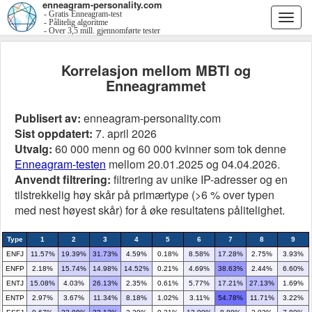
enneagram-personality.com
- Gratis Enneagram-test
Togg
- Pålitelig algoritme
- Over 3,5 mill. gjennomførte tester
navi
Korrelasjon mellom MBTI og
Enneagrammet
Publisert av:
enneagram-personality.com
Sist oppdatert:
7. april 2026
Utvalg:
60 000 menn og 60 000 kvinner som tok denne
Enneagram-testen
mellom 20.01.2025 og 04.04.2026.
Anvendt filtrering:
filtrering av unike IP-adresser og en
tilstrekkelig høy skår på primærtype (>6 % over typen
med nest høyest skår) for å øke resultatens pålitelighet.
Type
1
2
3
4
5
6
7
8
9
ENFJ
11.57%
19.39%
31.73%
4.59%
0.18%
8.58%
17.28%
2.75%
3.93%
ENFP
2.18%
15.74%
14.98%
14.52%
0.21%
4.69%
38.63%
2.44%
6.60%
ENTJ
15.08%
4.03%
26.13%
2.35%
0.61%
5.77%
17.21%
27.13%
1.69%
ENTP
2.97%
3.67%
11.34%
8.18%
1.02%
3.11%
54.78%
11.71%
3.22%