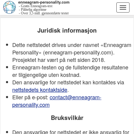
enneagram-personality.com
- Gratis Enneagram-test
Togg
- Pålitelig algoritme
- Over 3,5 mill. gjennomførte tester
navi
Juridisk informasjon
Dette nettstedet drives under navnet «Enneagram
Personality» (enneagram-personality.com).
Prosjektet har vært på nett siden 2018.
Enneagram-testen og de fullstendige resultatene
er tilgjengelige uten kostnad.
Den ansvarlige for nettstedet kan kontaktes via
nettstedets kontaktside
.
Eller på e-post:
contact@enneagram-
personality.com
Bruksvilkår
Den ansvarlige for nettstedet er ikke ansvarlig for