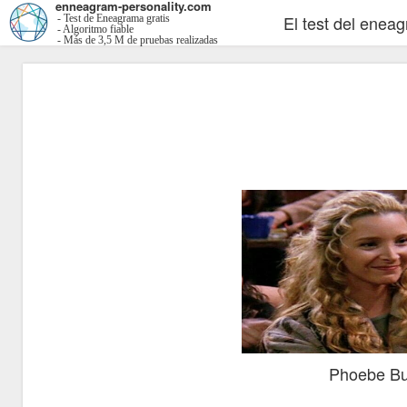
enneagram-personality.com
El test del enea
- Test de Eneagrama gratis
- Algoritmo fiable
- Más de 3,5 M de pruebas realizadas
Phoebe Buf