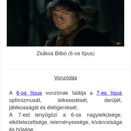
Zsákos Bilbó (6-os típus)
Vonzódás
A
6-os típus
vonzónak találja a
7-es típus
optimizmusát, lelkesedését, derűjét,
játékosságát és életigenlését.
A 7-est lenyűgözi a 6-os nagylelkűsége,
elkötelezettsége, leleményessége, kíváncsisága
és hűsége.