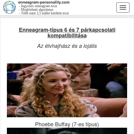
enneagram-personality.com
- Ingyenes enneagram teszt
Togg
- Megbízható algoritmus
- Több mint 3,5 millió kitöltött teszt
navi
Enneagram-típus 6 és 7 párkapcsolati
kompatibilitása
Az élvhajhász és a lojális
Phoebe Buffay (7-es típus)