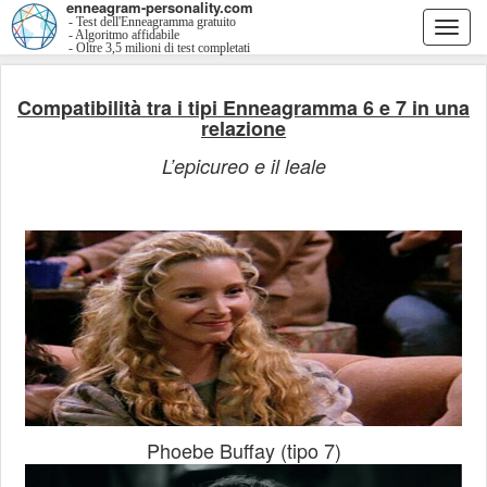
enneagram-personality.com
- Test dell'Enneagramma gratuito
Togg
- Algoritmo affidabile
- Oltre 3,5 milioni di test completati
navi
Compatibilità tra i tipi Enneagramma 6 e 7 in una
relazione
L’epicureo e il leale
Phoebe Buffay (tipo 7)