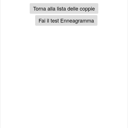
Torna alla lista delle coppie
Fai il test Enneagramma