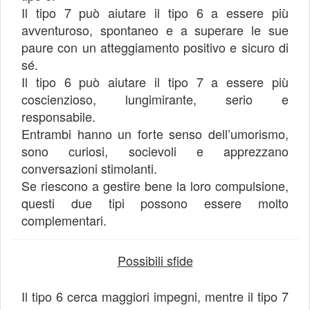
Il tipo 7 può aiutare il tipo 6 a essere più
avventuroso, spontaneo e a superare le sue
paure con un atteggiamento positivo e sicuro di
sé.
Il tipo 6 può aiutare il tipo 7 a essere più
coscienzioso, lungimirante, serio e
responsabile.
Entrambi hanno un forte senso dell’umorismo,
sono curiosi, socievoli e apprezzano
conversazioni stimolanti.
Se riescono a gestire bene la loro compulsione,
questi due tipi possono essere molto
complementari.
Possibili sfide
Il tipo 6 cerca maggiori impegni, mentre il tipo 7