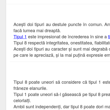
Acești doi tipuri au destule puncte în comun. Am
facă lumea mai dreaptă.
Tipul 1
este impresionat de încrederea în sine a
t
Tipul 8 respectă integritatea, onestitatea, fiabilita
Acești doi tipuri au caracter și sunt mai degrabă 
pe care le apreciază, și la mai puțină expresie emo
Tipul 8 poate uneori să considere că tipul 1 este
frâneze elanurile.
Tipul 1 poate uneori să-l găsească pe tipul 8 prea 
celorlalți.
Ambii sunt independenți, dar tipul 8 poate dori mai 