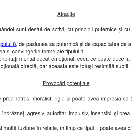
Atracție
ândoi sunt destul de activi, cu principii puternice și c
ipului 8
, de pasiunea sa puternică și de capacitatea de a
tea și convingerile ferme ale tipului 1.
orientați mental decât emoțional, ceea ce poate duce la o
țională directă, dar aceasta este totuși resimțită subtil.
Provocări potențiale
 prea retras, moralist, rigid și poate avea impresia că 
îndrăzneț, agresiv, autoritar, impulsiv, insensibil și pre
multă fuziune în relație, în timp ce tipul 1 poate avea dif