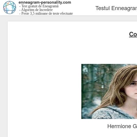
enneagram-personality.com
Testul Enneagr
- Test gratuit de Eneagramă
- Algoritm de încredere
- Peste 3,5 milioane de teste efectuate
Co
Hermione Gr