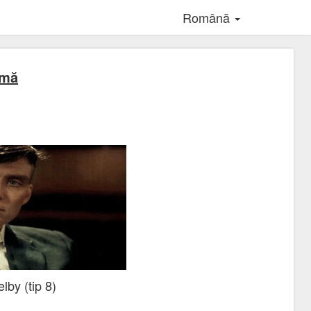
Română
amă
by (tip 8)