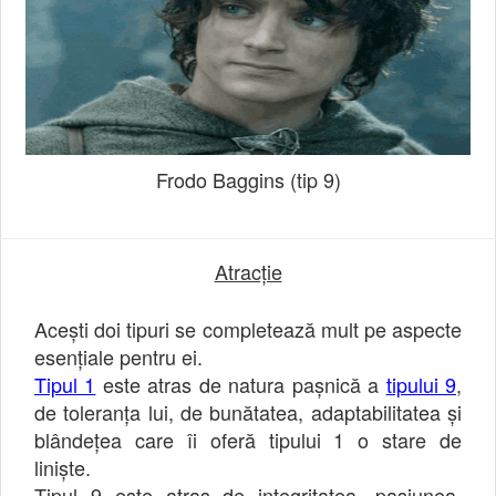
Frodo Baggins (tip 9)
Atracție
Acești doi tipuri se completează mult pe aspecte
esențiale pentru ei.
Tipul 1
este atras de natura pașnică a
tipului 9
,
de toleranța lui, de bunătatea, adaptabilitatea și
blândețea care îi oferă tipului 1 o stare de
liniște.
Tipul 9 este atras de integritatea, pasiunea,