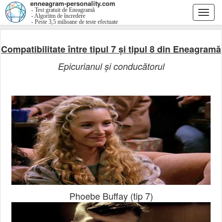
enneagram-personality.com
- Test gratuit de Eneagramă
Togg
- Algoritm de încredere
- Peste 3,5 milioane de teste efectuate
navi
Compatibilitate între tipul 7 și tipul 8 din Eneagramă
Epicurianul și conducătorul
Phoebe Buffay (tip 7)