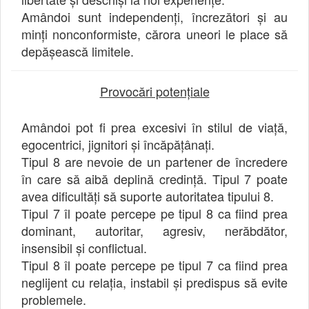
Amândoi sunt independenți, încrezători și au
minți nonconformiste, cărora uneori le place să
depășească limitele.
Provocări potențiale
Amândoi pot fi prea excesivi în stilul de viață,
egocentrici, jignitori și încăpățânați.
Tipul 8 are nevoie de un partener de încredere
în care să aibă deplină credință. Tipul 7 poate
avea dificultăți să suporte autoritatea tipului 8.
Tipul 7 îl poate percepe pe tipul 8 ca fiind prea
dominant, autoritar, agresiv, nerăbdător,
insensibil și conflictual.
Tipul 8 îl poate percepe pe tipul 7 ca fiind prea
neglijent cu relația, instabil și predispus să evite
problemele.