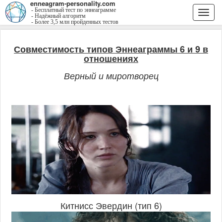
enneagram-personality.com
- Бесплатный тест по эннеаграмме
Togg
- Надёжный алгоритм
- Более 3,5 млн пройденных тестов
navi
Совместимость типов Эннеаграммы 6 и 9 в
отношениях
Верный и миротворец
Китнисс Эвердин (тип 6)