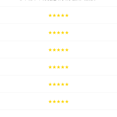
★★★★★
★★★★★
★★★★★
★★★★★
★★★★★
★★★★★
★★★★★
★★★★★
★★★★★
★★★★★
★★★★★
★★★★★
★★★★★
★★★★★
★★★★★
★★★★★
★★★★★
★★★★★