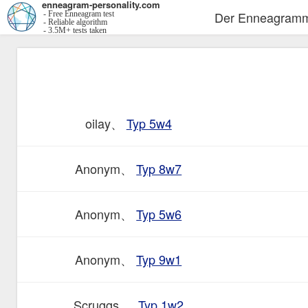
enneagram-personality.com
Der Enneagramm
- Free Enneagram test
- Reliable algorithm
- 3.5M+ tests taken
oilay、
Typ 5w4
Anonym、
Typ 8w7
Anonym、
Typ 5w6
Anonym、
Typ 9w1
Scruggs 、
Typ 1w2