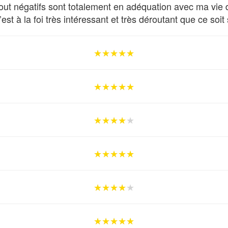
out négatifs sont totalement en adéquation avec ma vie d
’est à la foi très intéressant et très déroutant que ce soit s
★★★★★
★★★★★
★★★★★
★★★★★
★★★★★
★★★★★
★★★★★
★★★★★
★★★★★
★★★★★
★★★★★
★★★★★
★★★★★
★★★★★
★★★★★
★★★★★
★★★★★
★★★★★