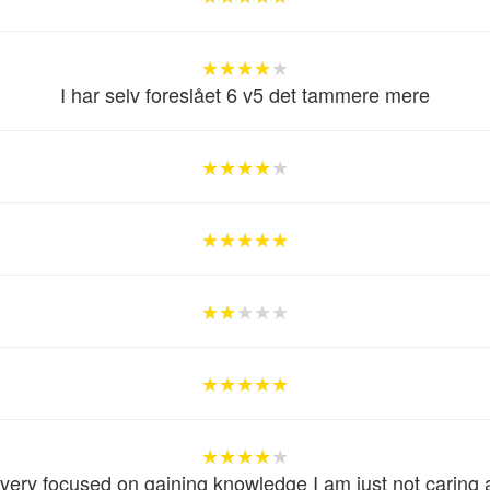
★★★★★
★★★★★
★★★★★
I har selv foreslået 6 v5 det tammere mere
★★★★★
★★★★★
★★★★★
★★★★★
★★★★★
★★★★★
★★★★★
★★★★★
★★★★★
★★★★★
★★★★★
★★★★★
★★★★★
★★★★★
★★★★★
 very focused on gaining knowledge I am just not caring 