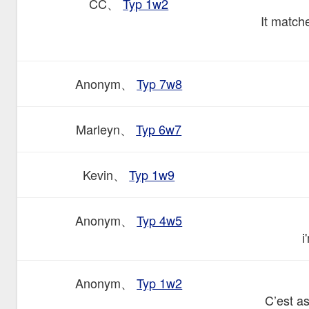
CC、
Typ 1w2
It matche
Anonym、
Typ 7w8
Marleyn、
Typ 6w7
Kevin、
Typ 1w9
Anonym、
Typ 4w5
i
Anonym、
Typ 1w2
C’est as