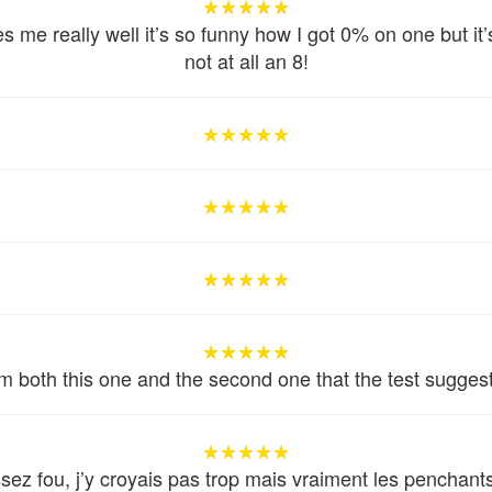
★★★★★
★★★★★
★★★★★
s me really well it’s so funny how I got 0% on one but it’
not at all an 8!
★★★★★
★★★★★
★★★★★
★★★★★
★★★★★
★★★★★
★★★★★
★★★★★
★★★★★
★★★★★
★★★★★
★★★★★
'm both this one and the second one that the test sugges
★★★★★
★★★★★
★★★★★
sez fou, j’y croyais pas trop mais vraiment les penchants