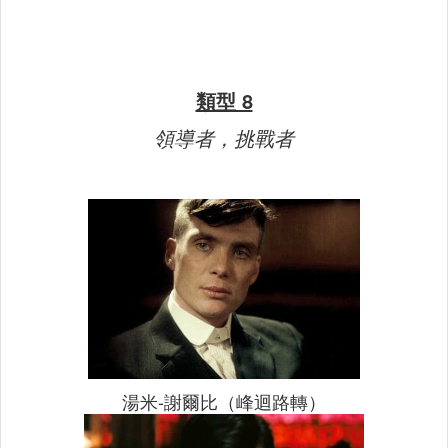
類型 8
領導者，挑戰者
湯米-謝爾比（峰迴路轉）