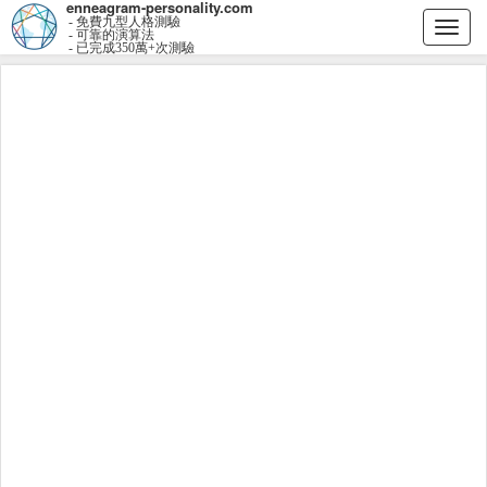
enneagram-personality.com
- 免費九型人格測驗
Togg
- 可靠的演算法
- 已完成350萬+次測驗
navi