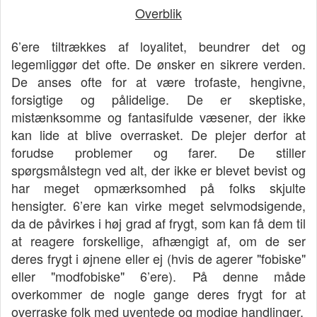
Overblik
6’ere tiltrækkes af loyalitet, beundrer det og
legemliggør det ofte. De ønsker en sikrere verden.
De anses ofte for at være trofaste, hengivne,
forsigtige og pålidelige. De er skeptiske,
mistænksomme og fantasifulde væsener, der ikke
kan lide at blive overrasket. De plejer derfor at
forudse problemer og farer. De stiller
spørgsmålstegn ved alt, der ikke er blevet bevist og
har meget opmærksomhed på folks skjulte
hensigter. 6’ere kan virke meget selvmodsigende,
da de påvirkes i høj grad af frygt, som kan få dem til
at reagere forskellige, afhængigt af, om de ser
deres frygt i øjnene eller ej (hvis de agerer "fobiske"
eller "modfobiske" 6’ere). På denne måde
overkommer de nogle gange deres frygt for at
overraske folk med uventede og modige handlinger.