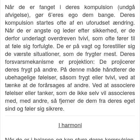
Når de er fanget i deres kompulsion (undgå
afvigelse), gør 6’eres ego dem bange. Deres
kompulsion startes ofte af en uforudset ændring.
Når de er angste og leder efter sikkerhed, er de
derfor underlagt overdreven tvivl, som ofte fører til
at føle sig forfulgte. De er på vagt og forestiller sig
de værste situationer, som de frygter mest. Deres
forsvarsmekanisme er projektion: De projicerer
deres frygt på andre. På denne måde håndterer de
ubehagelige følelser, såsom frygt eller tvivl, ved at
tænke at de forårsages af andre. Ved at associere
følelser eller tanker, som de ikke selv vil associeres
med, med andre, så fjerner de dem fra deres eget
sind og føler sig sikrere.
I harmoni
Når de er i balance og kan styre deres kompulsion,