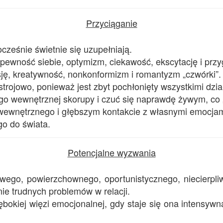
Przyciąganie
ocześnie świetnie się uzupełniają.
, pewność siebie, optymizm, ciekawość, ekscytację i pr
asję, kreatywność, nonkonformizm i romantyzm „czwórki”.
strojowo, ponieważ jest zbyt pochłonięty wszystkimi dzia
go wewnętrznej skorupy i czuć się naprawdę żywym, co 
wewnętrznego i głębszym kontakcie z własnymi emocjam
go do świata.
Potencjalne wyzwania
wego, powierzchownego, oportunistycznego, niecierpliw
ie trudnych problemów w relacji.
okiej więzi emocjonalnej, gdy staje się ona intensywn