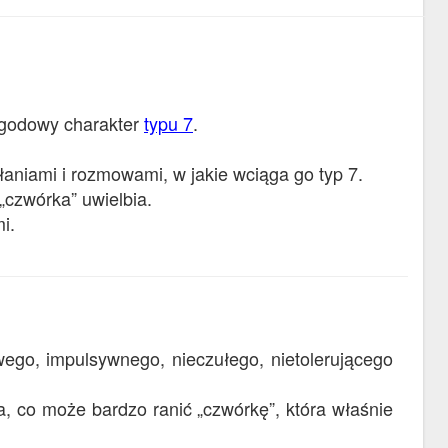
zygodowy charakter
typu 7
.
łaniami i rozmowami, w jakie wciąga go typ 7.
„czwórka” uwielbia.
i.
ego, impulsywnego, nieczułego, nietolerującego
a, co może bardzo ranić „czwórkę”, która właśnie