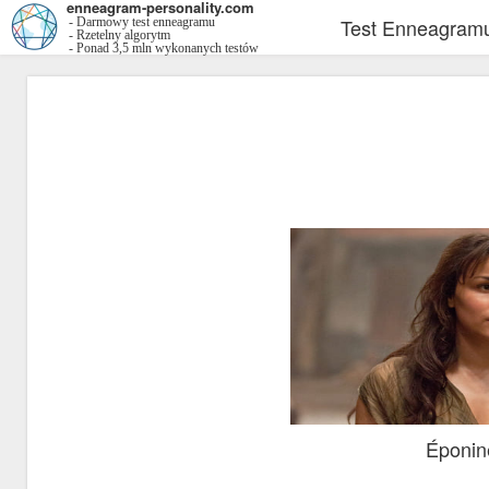
enneagram-personality.com
Test Enneagram
- Darmowy test enneagramu
- Rzetelny algorytm
- Ponad 3,5 mln wykonanych testów
Éponine