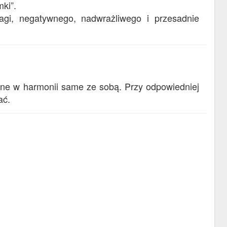
ki”.
gi, negatywnego, nadwrażliwego i przesadnie
one w harmonii same ze sobą. Przy odpowiedniej
ać.