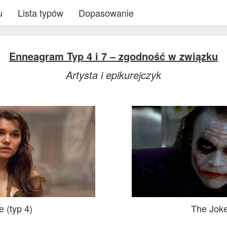
u
Lista typów
Dopasowanie
Enneagram Typ 4 i 7 – zgodność w związku
Artysta i epikurejczyk
 (typ 4)
The Joke