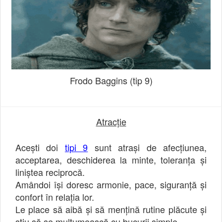
Frodo Baggins (tip 9)
Atracție
Acești doi
tipi 9
sunt atrași de afecțiunea,
acceptarea, deschiderea la minte, toleranța și
liniștea reciprocă.
Amândoi își doresc armonie, pace, siguranță și
confort în relația lor.
Le place să aibă și să mențină rutine plăcute și
știu să se mulțumească cu bucurii simple.