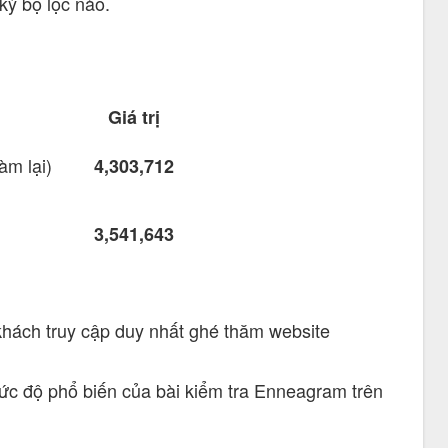
kỳ bộ lọc nào.
Giá trị
àm lại)
4,303,712
3,541,643
 khách truy cập duy nhất ghé thăm website
ức độ phổ biến của bài kiểm tra Enneagram trên