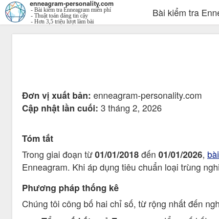
enneagram-personality.com
Bài kiểm tra En
- Bài kiểm tra Enneagram miễn phí
- Thuật toán đáng tin cậy
- Hơn 3,5 triệu lượt làm bài
enneagram-personality.com
Đơn vị xuất bản:
3 tháng 2, 2026
Cập nhật lần cuối:
Tóm tắt
Trong giai đoạn từ
đến
,
bà
01/01/2018
01/01/2026
Enneagram. Khi áp dụng tiêu chuẩn loại trùng ng
Phương pháp thống kê
Chúng tôi công bố hai chỉ số, từ rộng nhất đến ng