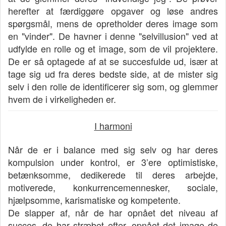
herefter at færdiggøre opgaver og løse andres
spørgsmål, mens de opretholder deres image som
en "vinder". De havner i denne "selvillusion" ved at
udfylde en rolle og et image, som de vil projektere.
De er så optagede af at se succesfulde ud, især at
tage sig ud fra deres bedste side, at de mister sig
selv i den rolle de identificerer sig som, og glemmer
hvem de i virkeligheden er.
I harmoni
Når de er i balance med sig selv og har deres
kompulsion under kontrol, er 3’ere optimistiske,
betænksomme, dedikerede til deres arbejde,
motiverede, konkurrencemennesker, sociale,
hjælpsomme, karismatiske og kompetente.
De slapper af, når de har opnået det niveau af
succes, de har stræbet efter, opnået det image de