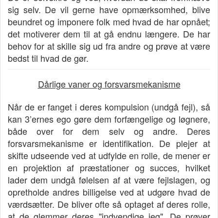
sig selv. De vil gerne have opmærksomhed, blive
beundret og imponere folk med hvad de har opnået;
det motiverer dem til at gå endnu længere. De har
behov for at skille sig ud fra andre og prøve at være
bedst til hvad de gør.
Dårlige vaner og forsvarsmekanisme
Når de er fanget i deres kompulsion (undgå fejl), så
kan 3’ernes ego gøre dem forfængelige og løgnere,
både over for dem selv og andre. Deres
forsvarsmekanisme er identifikation. De plejer at
skifte udseende ved at udfylde en rolle, de mener er
en projektion af præstationer og succes, hvilket
lader dem undgå følelsen af at være fejlslagen, og
opretholde andres billigelse ved at udgøre hvad de
værdsætter. De bliver ofte så optaget af deres rolle,
at de glemmer deres "indvendige jeg". De prøver