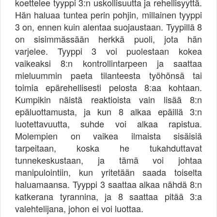
koettelee tyyppi 3:n uskollisuutta ja rehellisyyttä.
Hän haluaa tuntea perin pohjin, millainen tyyppi
3 on, ennen kuin alentaa suojaustaan. Tyypillä 8
on sisimmässään herkkä puoli, jota hän
varjelee. Tyyppi 3 voi puolestaan kokea
vaikeaksi 8:n kontrollintarpeen ja saattaa
mieluummin paeta tilanteesta työhönsä tai
toimia epärehellisesti pelosta 8:aa kohtaan.
Kumpikin näistä reaktioista vain lisää 8:n
epäluottamusta, ja kun 8 alkaa epäillä 3:n
luotettavuutta, suhde voi alkaa rapistua.
Molempien on vaikea ilmaista sisäisiä
tarpeitaan, koska he tukahduttavat
tunnekeskustaan, ja tämä voi johtaa
manipulointiin, kun yritetään saada toiselta
haluamaansa. Tyyppi 3 saattaa alkaa nähdä 8:n
katkerana tyrannina, ja 8 saattaa pitää 3:a
valehtelijana, johon ei voi luottaa.