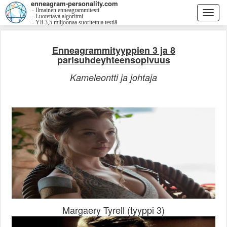
enneagram-personality.com
- Ilmainen enneagrammitesti
Togg
- Luotettava algoritmi
- Yli 3,5 miljoonaa suoritettua testiä
navi
Enneagrammityyppien 3 ja 8
parisuhdeyhteensopivuus
Kameleontti ja johtaja
Margaery Tyrell (tyyppi 3)