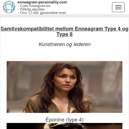
enneagram-personality.com
- Gratis Enneagram-test
Togg
- Pålitelig algoritme
- Over 3,5 mill. gjennomførte tester
navi
Samlivskompatibilitet mellom Enneagram Type 4 og
Type 8
Kunstneren og lederen
Éponine (type 4)