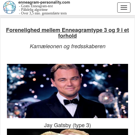
enneagram-personality.com
- Gratis Enneagram-test
Togg
- Pålidelig algoritme
- Over 3,5 mio. gennemførte tests
navi
Forenelighed mellem Enneagramtype 3 og 9 i et
forhold
Kamæleonen og fredsskaberen
Jay Gatsby (type 3)