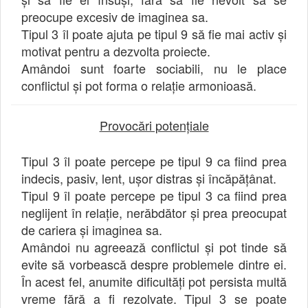
preocupe excesiv de imaginea sa.
Tipul 3 îl poate ajuta pe tipul 9 să fie mai activ și
motivat pentru a dezvolta proiecte.
Amândoi sunt foarte sociabili, nu le place
conflictul și pot forma o relație armonioasă.
Provocări potențiale
Tipul 3 îl poate percepe pe tipul 9 ca fiind prea
indecis, pasiv, lent, ușor distras și încăpățânat.
Tipul 9 îl poate percepe pe tipul 3 ca fiind prea
neglijent în relație, nerăbdător și prea preocupat
de cariera și imaginea sa.
Amândoi nu agreează conflictul și pot tinde să
evite să vorbească despre problemele dintre ei.
În acest fel, anumite dificultăți pot persista multă
vreme fără a fi rezolvate. Tipul 3 se poate