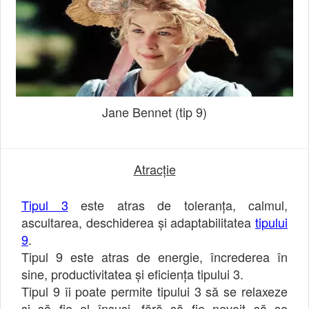
Jane Bennet (tip 9)
Atracție
Tipul 3
este atras de toleranța, calmul,
ascultarea, deschiderea și adaptabilitatea
tipului
9
.
Tipul 9 este atras de energie, încrederea în
sine, productivitatea și eficiența tipului 3.
Tipul 9 îi poate permite tipului 3 să se relaxeze
și să fie el însuși, fără să fie nevoit să se